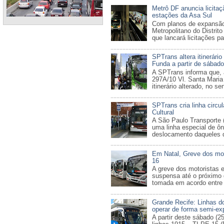
Metrô DF anuncia licitaçã
estações da Asa Sul
Com planos de expansão,
Metropolitano do Distrit
que lancará licitações pa
SPTrans altera itinerário
Funda a partir de sábado
A SPTrans informa que, a
297A/10 Vl. Santa Maria
itinerário alterado, no sen
SPTrans cria linha circul
Cultural
A São Paulo Transporte 
uma linha especial de ôni
deslocamento daqueles q
Em Natal, Greve dos mot
16
A greve dos motoristas 
suspensa até o próximo d
tomada em acordo entre o
Grande Recife: Linhas 
operar de forma semi-ex
A partir deste sábado (25