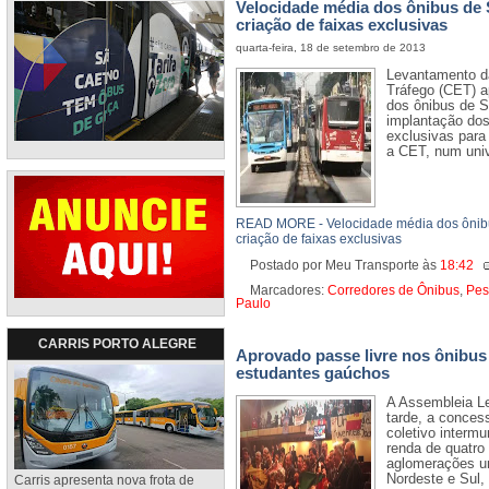
Velocidade média dos ônibus de
criação de faixas exclusivas
quarta-feira, 18 de setembro de 2013
Levantamento d
Tráfego (CET) a
dos ônibus de 
implantação dos
exclusivas para
a CET, num univ
READ MORE - Velocidade média dos ônib
criação de faixas exclusivas
Postado por Meu Transporte
às
18:42
Marcadores:
Corredores de Ônibus
,
Pes
Paulo
CARRIS PORTO ALEGRE
Aprovado passe livre nos ônibus 
estudantes gaúchos
A Assembleia Le
tarde, a concess
coletivo intermu
renda de quatro
aglomerações ur
Nordeste e Sul,
Carris apresenta nova frota de