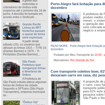
A greve dos
Porto Alegre fará licitação para 4
motoristas e
cobradores de ônibus está
dezembro
suspensa até o próximo dia 16 de
junho. A decisão foi tomada em
A prefeitura de 
acordo entre o Sindicato ...
produto inédito
meses: o sistem
a operação das 
Grande Recife:
será colocada e
Linhas do BRT
negócio a empres
Norte/Sul passam
a operar de forma
semi-expressas
A partir deste
sábado (25), os usuários que
READ MORE - Porto Alegre fará licitação p
utilizam as linhas 1915 – TI PE-15
dezembro
(Dantas Barreto) e 1979 – TI
Pelópidas (Dantas Barreto),...
Postado por Meu Transporte
às
10:05
Marcadores:
Rio Grande do Sul
São Paulo:
Prefeitura quer
reorganizar linhas
Com transporte coletivo bom, 61
e itinerários de
ônibus
deixariam carro em casa, diz pes
A Prefeitura de
A proporção de 
São Paulo estuda alterar algumas
o carro, caso ha
linhas de ônibus da cidade.
transporte públ
Segundo a SPTrans (São Paulo
para 61% este 
Transportes), empresa municipal
pesquisa sobre
qu...
São Paulo e Ibo
"Ônibus Vip"