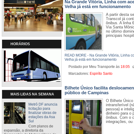
Na Grande Vitória, Linha com ace
Velha já está em funcionamento
A partir desta 
Transcol já con
ônibus. A linha 6
Via Santa Mônic
no último domin
principais hospit
HORÁRIOS
READ MORE - Na Grande Vitória, Linha co
Velha já está em funcionamento
Postado por Meu Transporte
às
18:05
Marcadores:
Espiríto Santo
Bilhete Único facilita deslocame
público de Campinas
MAIS LIDAS NA SEMANA
O Bilhete Único 
Metrô DF anuncia
intransferível (n
licitação para
pessoa) e intel
finalizar obras de
dinheiro para o
estações da Asa
ônibus. Com o c
Sul
integrações, ou s
Com planos de
expansão, a diretoria da