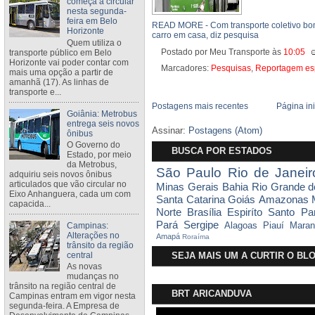
começa a circular
nesta segunda-
feira em Belo
READ MORE - Com transporte coletivo bom
Horizonte
carro em casa, diz pesquisa
Quem utiliza o
transporte público em Belo
Postado por Meu Transporte
às
10:05
Horizonte vai poder contar com
Marcadores:
Pesquisas
,
Reportagem es
mais uma opção a partir de
amanhã (17). As linhas de
transporte e...
Postagens mais recentes
Página ini
Goiânia: Metrobus
entrega seis novos
Assinar:
Postagens (Atom)
ônibus
O Governo do
BUSCA POR ESTADOS
Estado, por meio
da Metrobus,
São Paulo
Rio de Janeir
adquiriu seis novos ônibus
articulados que vão circular no
Minas Gerais
Bahia
Rio Grande d
Eixo Anhanguera, cada um com
Santa Catarina
Goiás
Amazonas
capacida...
Norte
Brasília
Espiríto Santo
Pa
Pará
Sergipe
Campinas:
Alagoas
Piauí
Maran
Alterações no
Amapá
Roraíma
trânsito da região
central
SEJA MAIS UM A CURTIR O B
As novas
mudanças no
trânsito na região central de
BRT ARICANDUVA
Campinas entram em vigor nesta
segunda-feira. A Empresa de