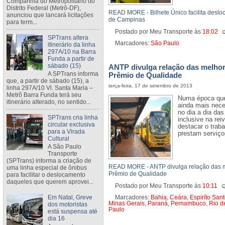
Companhia do Metropolitano do
Distrito Federal (Metrô-DF),
READ MORE - Bilhete Único facilita deslo
anunciou que lancará licitações
de Campinas
para term...
Postado por Meu Transporte
às
18:02
SPTrans altera
Marcadores:
São Paulo
itinerário da linha
297A/10 na Barra
Funda a partir de
sábado (15)
ANTP divulga relação das melho
A SPTrans informa
Prêmio de Qualidade
que, a partir de sábado (15), a
terça-feira, 17 de setembro de 2013
linha 297A/10 Vl. Santa Maria –
Metrô Barra Funda terá seu
Numa época que 
itinerário alterado, no sentido...
ainda mais nece
no dia a dia da
SPTrans cria linha
inclusive na re
circular exclusiva
destacar o trab
para a Virada
prestam serviço
Cultural
A São Paulo
Transporte
(SPTrans) informa a criação de
READ MORE - ANTP divulga relação das 
uma linha especial de ônibus
Prêmio de Qualidade
para facilitar o deslocamento
daqueles que querem aprovei...
Postado por Meu Transporte
às
10:11
Em Natal, Greve
Marcadores:
Bahia
,
Ceára
,
Espiríto San
Minas Gerais
,
Paraná
,
Pernambuco
,
Rio d
dos motoristas
Paulo
está suspensa até
dia 16