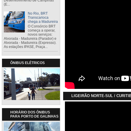
Desenvolvimento de Campinas
(E...
No Rio, BRT
Transcarioca
chega a Madureira
O Consórcio BRT
começa a operar,
novos serviços:
Alvorada - Madureira (Parador) e
Alvorada - Madureira (Expresso).
As estações IPASE, Praça...
ÔNIBUS ELÉTRICOS
LIGEIRÃO NORTE-SUL / CURITI
HORÁRIO DOS ÔNIBUS
PARA PORTO DE GALINHAS