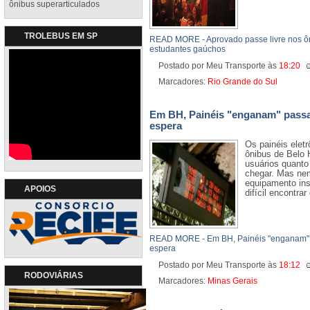
ônibus superarticulados
TROLEBUS EM SP
READ MORE - Aprovado passe livre nos ôn
estudantes gaúchos
Postado por Meu Transporte
às
18:20
Marcadores:
Rio Grande do Sul
Em BH, Painéis "enganam" pass
espera
Os painéis elet
ônibus de Belo 
usuários quanto 
chegar. Mas ne
equipamento ins
APOIOS
difícil encontra
READ MORE - Em BH, Painéis "enganam" 
espera
Postado por Meu Transporte
às
18:12
RODOVIÁRIAS
Marcadores:
Minas Gerais