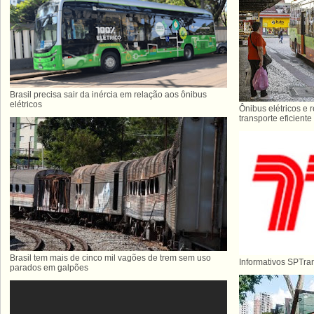
Brasil precisa sair da inércia em relação aos ônibus
elétricos
Ônibus elétricos e 
transporte eficiente
Brasil tem mais de cinco mil vagões de trem sem uso
Informativos SPTra
parados em galpões