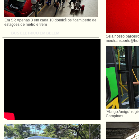
Em SP, Apenas 3 em cada 10 domicílios ficam perto de
estações de metrô e trem
BUS ELÉTRICO EM BELÉM
Seja nosso parceiro
meutransporte@hot
‘Abrigo Amigo’ regi
Campinas