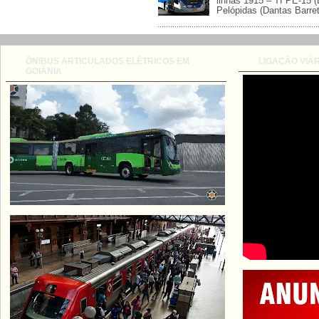
linhas 1915 – TI PE-15 (
Pelópidas (Dantas Barreto
ÔNIBUS ARTICULADOS ELÉTRICOS EM
LIGAÇÃO VIÁR
GOIÂNIA