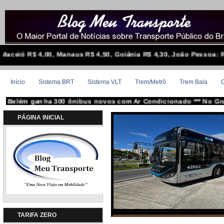
4,00, Manaus R$ 4,50, Goiânia R$ 4,30, João Pessoa: R$ 4,90, Cuiabá
Início
Sistema BRT
Sistema VLT
Trem/Metrô
Trem Bala
C
anha 300 ônibus novos com Ar Condicionado *** No Grande Recife, 
PÁGINA INICIAL
Em Porto Alegre, Ônibus elétrico 
TARIFA ZERO
testes na li