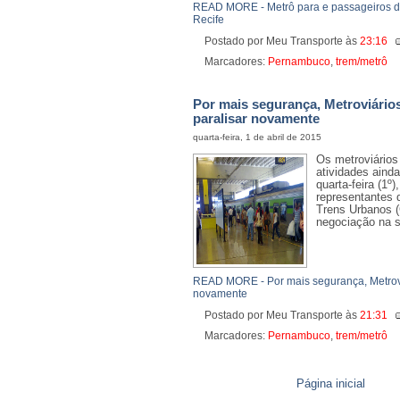
READ MORE - Metrô para e passageiros de
Recife
Postado por Meu Transporte
às
23:16
Marcadores:
Pernambuco
,
trem/metrô
Por mais segurança, Metroviário
paralisar novamente
quarta-feira, 1 de abril de 2015
Os metroviários
atividades aind
quarta-feira (1º
representantes 
Trens Urbanos 
negociação na s
READ MORE - Por mais segurança, Metrovi
novamente
Postado por Meu Transporte
às
21:31
Marcadores:
Pernambuco
,
trem/metrô
Página inicial