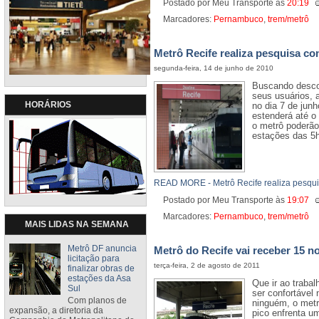
Postado por Meu Transporte
às
20:19
Marcadores:
Pernambuco
,
trem/metrô
Metrô Recife realiza pesquisa co
segunda-feira, 14 de junho de 2010
Buscando descob
seus usuários,
HORÁRIOS
no dia 7 de jun
estenderá até o
o metrô poderão
estações das 5h 
READ MORE - Metrô Recife realiza pesqui
Postado por Meu Transporte
às
19:07
Marcadores:
Pernambuco
,
trem/metrô
MAIS LIDAS NA SEMANA
Metrô DF anuncia
Metrô do Recife vai receber 15 n
licitação para
terça-feira, 2 de agosto de 2011
finalizar obras de
estações da Asa
Que ir ao traba
Sul
ser confortável
Com planos de
ninguém, o metr
expansão, a diretoria da
pico enfrenta u