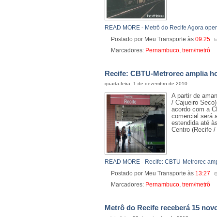
READ MORE - Metrô do Recife Agora opera
Postado por Meu Transporte
às
09:25
Marcadores:
Pernambuco
,
trem/metrô
Recife: CBTU-Metrorec amplia ho
quarta-feira, 1 de dezembro de 2010
A partir de aman
/ Cajueiro Seco
acordo com a C
comercial será 
estendida até à
Centro (Recife /
READ MORE - Recife: CBTU-Metrorec ampl
Postado por Meu Transporte
às
13:27
Marcadores:
Pernambuco
,
trem/metrô
Metrô do Recife receberá 15 nov