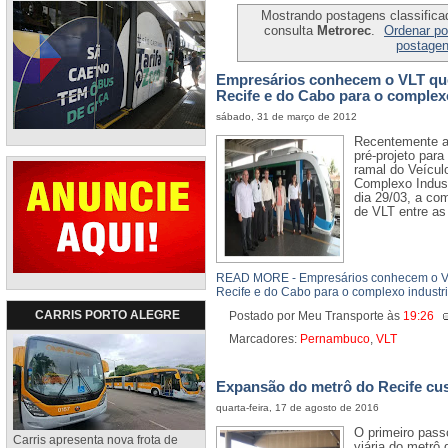
Mostrando postagens classificad
consulta
Metrorec
.
Ordenar po
postage
Empresários conhecem o VLT que 
Recife e do Cabo para o complex
sábado, 31 de março de 2012
Recentemente a
pré-projeto para
ramal do Veícul
Complexo Indust
dia 29/03, a c
de VLT entre as
READ MORE - Empresários conhecem o VLT
Recife e do Cabo para o complexo industr
CARRIS PORTO ALEGRE
Postado por Meu Transporte
às
19:26
Marcadores:
Pernambuco
,
VLT
Expansão do metrô do Recife cus
quarta-feira, 17 de agosto de 2016
O primeiro pass
Carris apresenta nova frota de
viária do metrô 