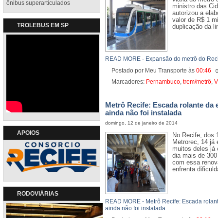
ônibus superarticulados
ministro das Ci
autorizou a elab
valor de R$ 1 m
TROLEBUS EM SP
duplicação da li
READ MORE - Expansão do metrô do Recif
Postado por Meu Transporte
às
00:46
Marcadores:
Pernambuco
,
trem/metrô
,
V
Metrô Recife: Escada rolante da
ainda não foi instalada
domingo, 12 de janeiro de 2014
APOIOS
No Recife, dos 
Metrorec, 14 já
muitos deles já
dia mais de 300
com essa renova
enfrenta dificuld
RODOVIÁRIAS
READ MORE - Metrô Recife: Escada rolan
ainda não foi instalada