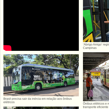
‘Abrigo Amigo’ regi
Campinas
Brasil precisa sair da inércia em relação aos ônibus
elétricos
Ônibus elétricos e 
transporte eficiente