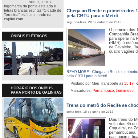
verde, com a
logomarca da ponte estaiada e
Chega ao Recife o primeiro dos 1
letras brancas escritas “Cidade de
Teresina" está circulando na
pela CBTU para o Metrô
capital com...
segunda-feira, 29 de outubro de 2012
O primeiro dos 
Companhia Bras
ÔNIBUS ELÉTRICOS
para operar na 
(RMR) já está na
de Cavaleiro, J
quatro vagões d
READ MORE - Chega ao Recife o primeiro 
pela CBTU para o Metrô
Postado por Meu Transporte
às
15:17
HORÁRIO DOS ÔNIBUS
Marcadores:
Pernambuco
,
trem/metrô
PARA PORTO DE GALINHAS
Trens do metrô do Recife se cho
sexta-feira, 15 de junho de 2012
Dois trens do M
volta das 8h de
Coqueiral, na Z
pernambucana. 
passageiros fi