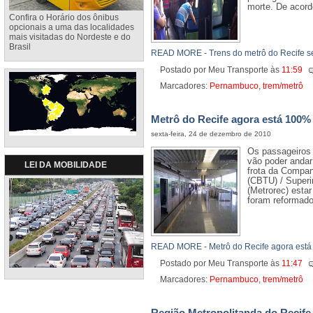
morte. De acord
Confira o Horário dos ônibus
opcionais a uma das localidades
mais visitadas do Nordeste e do
Brasil
READ MORE - Trens do metrô do Recife s
Postado por Meu Transporte
às
11:59
Marcadores:
Pernambuco
,
trem/metrô
Metrô do Recife agora está 100%
sexta-feira, 24 de dezembro de 2010
Os passageiros 
vão poder andar
LEI DA MOBILIDADE
frota da Compan
(CBTU) / Superi
(Metrorec) estar
foram reformado
READ MORE - Metrô do Recife agora está
Postado por Meu Transporte
às
11:47
Marcadores:
Pernambuco
,
trem/metrô
Região Metropolitanda do Recife 