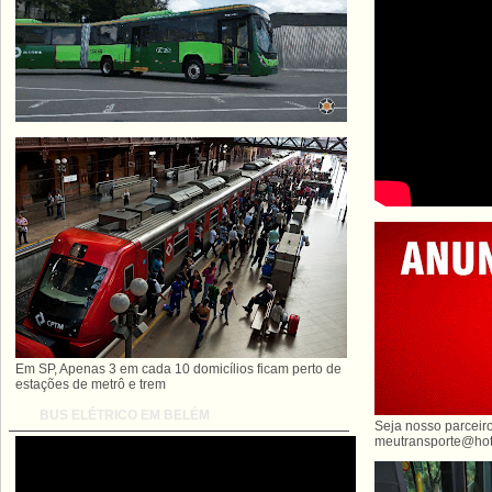
Em SP, Apenas 3 em cada 10 domicílios ficam perto de
estações de metrô e trem
BUS ELÉTRICO EM BELÉM
Seja nosso parceiro
meutransporte@hot