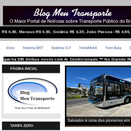
aus R$ 4,50, Goiânia R$ 4,30, João Pessoa: R$ 4,90, Cuiabá: R$ 4,9
Início
Sistema BRT
Sistema VLT
Trem/Metrô
Trem Bala
C
 ônibus novos com Ar Condicionado *** No Grande Recife, Terminal
PÁGINA INICIAL
TARIFA ZERO