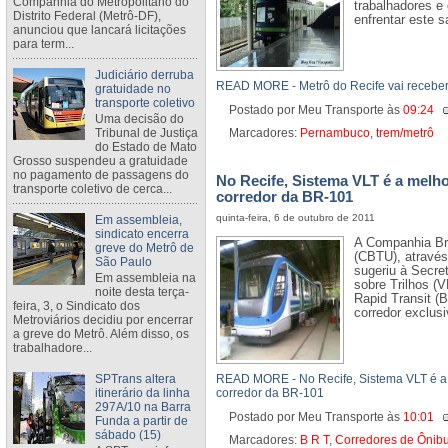
Companhia do Metropolitano do
trabalhadores e
Distrito Federal (Metrô-DF),
enfrentar este sa
anunciou que lancará licitações
para term...
Judiciário derruba
READ MORE - Metrô do Recife vai receber
gratuidade no
transporte coletivo
Postado por Meu Transporte
às
09:24
Uma decisão do
Tribunal de Justiça
Marcadores:
Pernambuco
,
trem/metrô
do Estado de Mato
Grosso suspendeu a gratuidade
no pagamento de passagens do
No Recife, Sistema VLT é a melho
transporte coletivo de cerca...
corredor da BR-101
quinta-feira, 6 de outubro de 2011
Em assembleia,
sindicato encerra
A Companhia Bra
greve do Metrô de
(CBTU), através
São Paulo
sugeriu à Secre
Em assembleia na
sobre Trilhos (
noite desta terça-
Rapid Transit (
feira, 3, o Sindicato dos
corredor exclusi
Metroviários decidiu por encerrar
a greve do Metrô. Além disso, os
trabalhadore...
SPTrans altera
READ MORE - No Recife, Sistema VLT é a 
itinerário da linha
corredor da BR-101
297A/10 na Barra
Postado por Meu Transporte
às
10:01
Funda a partir de
sábado (15)
Marcadores:
B R T
,
Corredores de Ônib