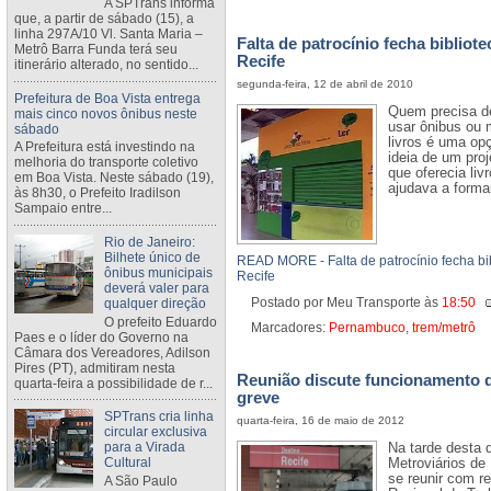
A SPTrans informa
que, a partir de sábado (15), a
linha 297A/10 Vl. Santa Maria –
Falta de patrocínio fecha bibliot
Metrô Barra Funda terá seu
Recife
itinerário alterado, no sentido...
segunda-feira, 12 de abril de 2010
Prefeitura de Boa Vista entrega
Quem precisa de
mais cinco novos ônibus neste
usar ônibus ou m
sábado
livros é uma opç
A Prefeitura está investindo na
ideia de um pro
melhoria do transporte coletivo
que oferecia liv
em Boa Vista. Neste sábado (19),
ajudava a formar
às 8h30, o Prefeito Iradilson
Sampaio entre...
Rio de Janeiro:
Bilhete único de
READ MORE - Falta de patrocínio fecha bi
ônibus municipais
Recife
deverá valer para
Postado por Meu Transporte
às
18:50
qualquer direção
O prefeito Eduardo
Marcadores:
Pernambuco
,
trem/metrô
Paes e o líder do Governo na
Câmara dos Vereadores, Adilson
Pires (PT), admitiram nesta
Reunião discute funcionamento d
quarta-feira a possibilidade de r...
greve
SPTrans cria linha
quarta-feira, 16 de maio de 2012
circular exclusiva
para a Virada
Na tarde desta q
Cultural
Metroviários de
se reunir com r
A São Paulo