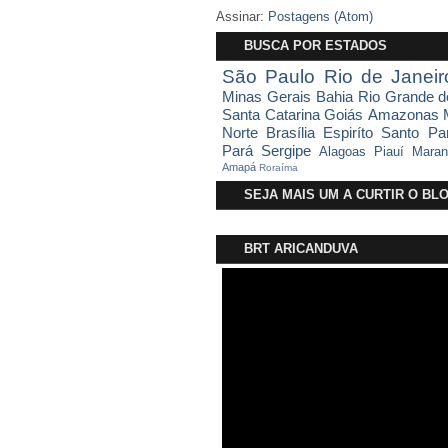
Assinar:
Postagens (Atom)
BUSCA POR ESTADOS
São Paulo
Rio de Janeir
Minas Gerais
Bahia
Rio Grande d
Santa Catarina
Goiás
Amazonas
Norte
Brasília
Espiríto Santo
Pa
Pará
Sergipe
Alagoas
Piauí
Maran
Amapá
Roraíma
SEJA MAIS UM A CURTIR O B
BRT ARICANDUVA