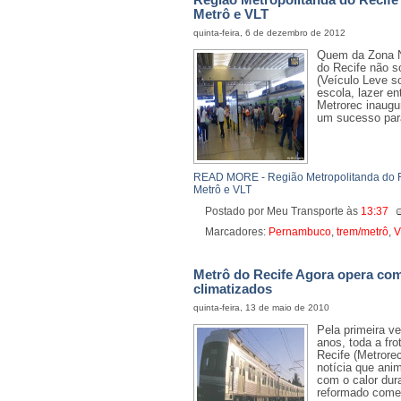
Metrô e VLT
quinta-feira, 6 de dezembro de 2012
Quem da Zona N
do Recife não 
(Veículo Leve so
escola, lazer en
Metrorec inaugur
um sucesso par
READ MORE - Região Metropolitanda do Re
Metrô e VLT
Postado por Meu Transporte
às
13:37
Marcadores:
Pernambuco
,
trem/metrô
,
V
Metrô do Recife Agora opera com
climatizados
quinta-feira, 13 de maio de 2010
Pela primeira v
anos, toda a fr
Recife (Metrore
notícia que ani
com o calor dur
reformado começo