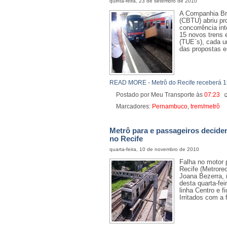
quinta-feira, 23 de setembro de 2010
A Companhia Bra
(CBTU) abriu pro
concorrência int
15 novos trens e
(TUE`s), cada u
das propostas e
READ MORE - Metrô do Recife receberá 1
Postado por Meu Transporte
às
07:23
Marcadores:
Pernambuco
,
trem/metrô
Metrô para e passageiros decide
no Recife
quarta-feira, 10 de novembro de 2010
Falha no motor 
Recife (Metrore
Joana Bezerra, 
desta quarta-fei
linha Centro e 
Irritados com a f