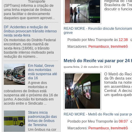
Regional do Tr
Transporte
Brasileira de T
(SPTrans) informa a criação de
discutir o funci
uma linha especial de ônibus
para facilitar o deslocamento
daqueles que querem aprovei...
DF: Acidentes e redução de
READ MORE - Reunião discute funcioname
ônibus provocam trânsito intenso
greve
nesta sexta-feira
Postado por Meu Transporte
às
12:38
Os motoristas do Distrito Federal
encontram, nesta manhã de
Marcadores:
Pernambuco
,
trem/metrô
sexta-feira (18/06), o trânsito
bastante intenso motivado pela
redução do número...
Metrô do Recife vai parar por 24
Em Natal, Greve
quarta-feira, 2 de outubro de 2013
dos motoristas
está suspensa até
O Metrô do Recif
dia 16
da 0h desta sext
tomada na noite 
A greve dos
em assembleia 
motoristas e
Central. A decis
cobradores de ônibus está
um quebra-quebr
suspensa até o próximo dia 16 de
junho. A decisão foi tomada em
acordo entre o Sindicato ...
Strans inicia
READ MORE - Metrô do Recife vai parar po
padronização das
linhas de ônibus
Postado por Meu Transporte
às
08:07
de Teresina
Marcadores:
Pernambuco
,
trem/metrô
Um ônibus na cor