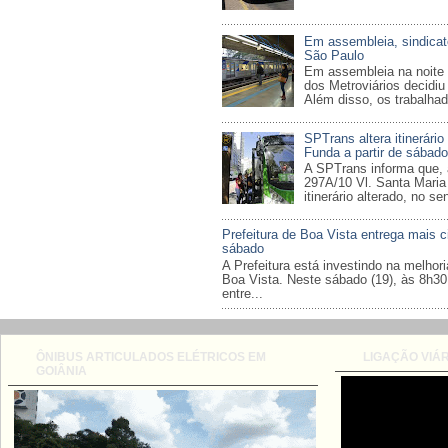
Em assembleia, sindicat
São Paulo
Em assembleia na noite d
dos Metroviários decidiu
Além disso, os trabalhad
SPTrans altera itinerário
Funda a partir de sábado
A SPTrans informa que, a
297A/10 Vl. Santa Maria
itinerário alterado, no sen
Prefeitura de Boa Vista entrega mais 
sábado
A Prefeitura está investindo na melhori
Boa Vista. Neste sábado (19), às 8h30,
entre...
ÔNIBUS ARTICULADOS ELÉTRICOS EM
LIGAÇÃO VIÁR
GOIÂNIA